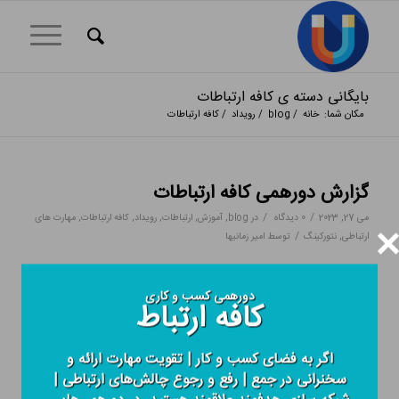
بایگانی دسته ی کافه ارتباطات
مکان شما:
خانه
/
blog
/
رویداد
/
کافه ارتباطات
گزارش دورهمی کافه ارتباطات
/
/
می 27, 2023
0 دیدگاه
در
blog
,
آموزش
,
ارتباطات
,
رویداد
,
کافه ارتباطات
,
مهارت های
/
ارتباطی
,
نتورکینگ
توسط
امیر زمانیها
دورهمی کسب و کاری
کافه ارتباط
اگر به فضای کسب و کار | تقویت مهارت ارائه و
سخنرانی در جمع | رفع و رجوع چالش‌های ارتباطی |