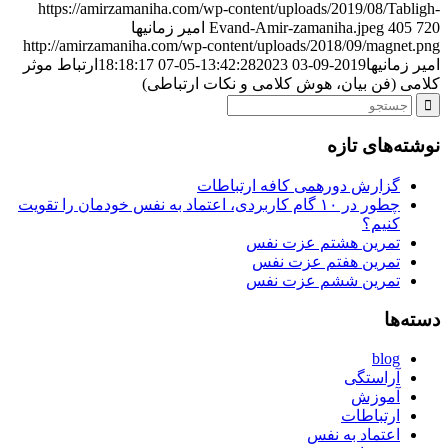
https://amirzamaniha.com/wp-content/uploads/2019/08/Tabligh-
720
405
Evand-Amir-zamaniha.jpeg
امیر زمانیها
http://amirzamaniha.com/wp-content/uploads/2018/09/magnet.png
امیر زمانیها
2019-09-03 13:42:28
2023-05-07 18:18:17
ارتباط موثر
کلامی (فن بیان، هوش کلامی و نکات ارتباطی)
نوشته‌های تازه
گزارش دورهمی کافه ارتباطات
چطور در ۱۰ گام کاربردی، اعتماد به نفس خودمان را تقویت
کنیم؟
تمرین هشتم عزت نفس
تمرین هفتم عزت نفس
تمرین ششم عزت نفس
دسته‌ها
blog
آراستگی
آموزش
ارتباطات
اعتماد به نفس