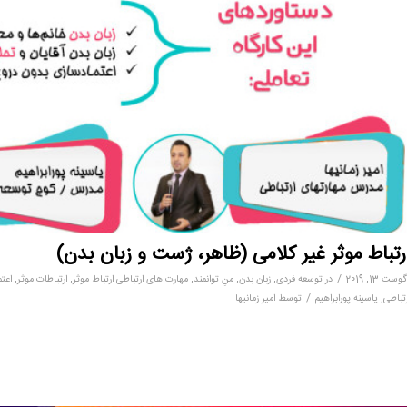
رتباط موثر غیر کلامی (ظاهر، ژست و زبان بدن)
/
وست 13, 2019
در
توسعه فردی
,
زبان بدن
,
منِ توانمند
,
مهارت های ارتباطی
ارتباط موثر
,
ارتباطات موثر
,
اعت
/
تباطی
,
یاسینه پورابراهیم
توسط
امیر زمانیها