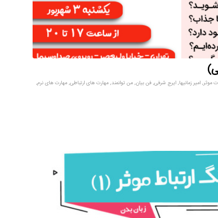
ی)
ات موثر
,
امیر زمانیها
,
ایرج شرفی
,
فن بیان
,
من توانمند
,
مهارت های ارتباطی
,
مهارت های نرم
,