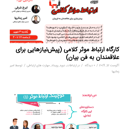
کارگاه ارتباط موثر کلامی (پیش‌نیازهایی برای
علاقمندان به فن بیان)
/
/
/
آگوست 12, 2019
0 دیدگاه
در
ارتباطات
,
دوره
,
رویداد
,
مهارت های ارتباطی
توسط
امیر
زمانیها