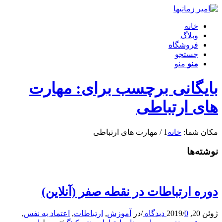
خانه
وبلاگ
فروشگاه
جستجو
منو
منو
بایگانی برچسب برای: مهارت
های ارتباطی
مکان شما:
خانه
1
/
مهارت های ارتباطی
نوشته‌ها
دوره ارتباطات در نقطه صفر (آنلاین)
ژوئن 20, 2019
0 دیدگاه
/
/
در
آموزش
,
ارتباطات
,
اعتماد به نفس
,