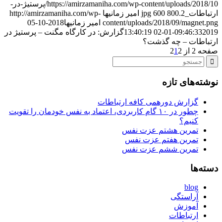
https://amirzamaniha.com/wp-content/uploads/2018/10/پرستیژ-در-
ارتباطات_2.jpg
800
600
امیر زمانیها
http://amirzamaniha.com/wp-
content/uploads/2018/09/magnet.png
امیر زمانیها
2018-10-05
2019-01-02 13:40:19
09:46:33
گزارش: در کارگاه مگنت – پرستیژ در
ارتباطات – چه گذشت؟
صفحه 2 از 2
2
1
نوشته‌های تازه
گزارش دورهمی کافه ارتباطات
چطور در ۱۰ گام کاربردی، اعتماد به نفس خودمان را تقویت
کنیم؟
تمرین هشتم عزت نفس
تمرین هفتم عزت نفس
تمرین ششم عزت نفس
دسته‌ها
blog
آراستگی
آموزش
ارتباطات