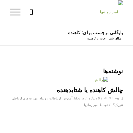
بایگانی برچسب برای: کاهنده
مکان شما:
خانه
/
کاهنده
نوشته‌ها
چالش کاهنده یا شتابدهنده
ژانویه 5, 2019
/
/
0 دیدگاه
در
blog
,
آموزش
,
ارتباطات
,
رویداد
,
مهارت های ارتباطی
,
/
نتورکینگ
توسط
امیر زمانیها