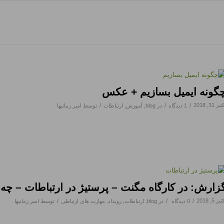
گونه ایمیل بسازیم + عکس
بر 31, 2018
/
/
/
1 دیدگاه
در
blog
,
آموزش
,
ارتباطات
توسط
امیر زمانیها
زارش: در کارگاه مگنت – پرستیژ در ارتباطات – چ
بر 5, 2018
/
/
/
0 دیدگاه
در
blog
,
ارتباطات
,
رویداد
,
مهارت های ارتباطی
توسط
امیر زمانیها