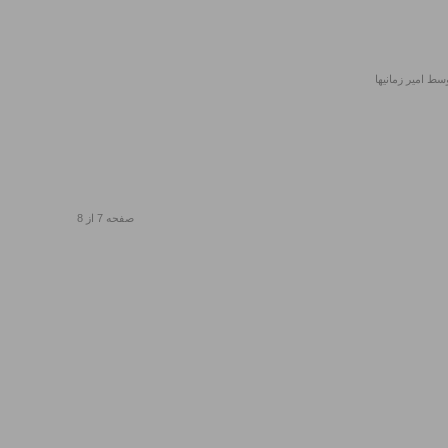
وسط
امیر زمانیها
صفحه 7 از 8