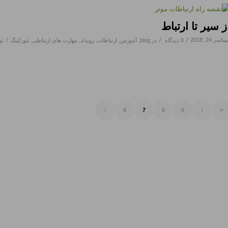
ز سیر تا ارتباط
تامبر 24, 2018
/
/
/
0 دیدگاه
در
blog
,
آموزش
,
ارتباطات
,
رویداد
,
مهارت های ارتباطی
,
نتورکینگ
ت
›
8
7
6
5
‹
«