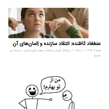
عنطغاد ثاظنده: انتقاد سازنده و اِلمان‌های آن
/
/
/
فوریه 9, 2019
0 دیدگاه
در
blog
,
آموزش
,
ارتباطات
,
مهارت های ارتباطی
توسط
امیر
زمانیها