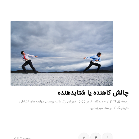
چالش کاهنده یا شتابدهنده
/
/
ژانویه 5, 2019
0 دیدگاه
در
blog
,
آموزش
,
ارتباطات
,
رویداد
,
مهارت های ارتباطی
,
/
نتورکینگ
توسط
امیر زمانیها
3
2
1
صفحه 2 از 3