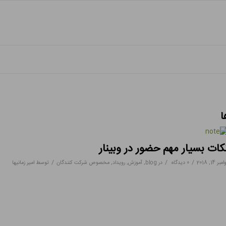
ا
کات بسیار مهم حضور در وبینار
/
/
/
مبر 14, 2018
0 دیدگاه
در
blog
,
آموزش
,
رویداد
,
مخصوص شرکت کنندگان
توسط
امیر زمانیها